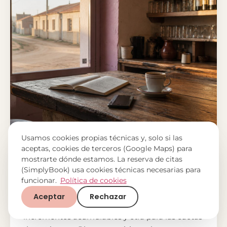
Usamos cookies propias técnicas y, solo si las
aceptas, cookies de terceros (Google Maps) para
mostrarte dónde estamos. La reserva de citas
31 DE JULIO DE 2026
(SimplyBook) usa cookies técnicas necesarias para
Ayudas autoempleo mujeres Castilla
funcionar.
Política de cookies
y León: dos que valen
Aceptar
Rechazar
Ayudas al autoempleo en Castilla y León con
incrementos acumulables y otra para las cuotas