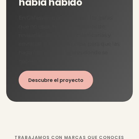
había habido
En Gafasvan puedes donar las gafas
que no usas. Nos encargamos de
revisarlas, arreglarlas, clasificarlas y
enviarlas a Aborigen View para que las
haga llegar a los lugares donde se
necesitan.
Descubre el proyecto
TRABAJAMOS CON MARCAS QUE CONOCES