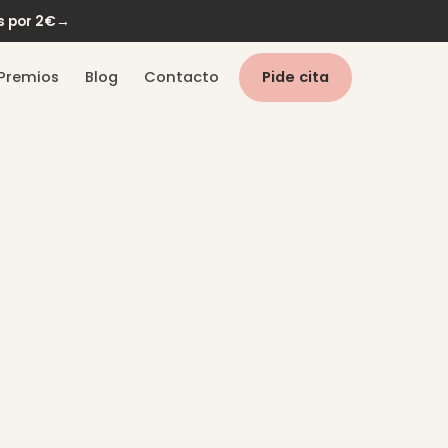
s por 2€
→
Premios
Blog
Contacto
Pide cita