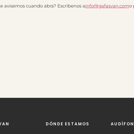
te avisemos cuando abra? Escríbenos a
info@gafasvan.com
o
VAN
DÓNDE ESTAMOS
AUDÍFO