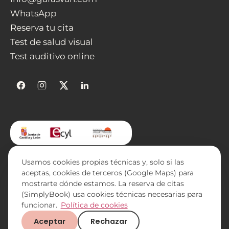
WhatsApp
Reserva tu cita
Test de salud visual
Test auditivo online
Usamos cookies propias técnicas y, solo si las
aceptas, cookies de terceros (Google Maps) para
mostrarte dónde estamos. La reserva de citas
© 2026 Gafasvan S.L. · CIF B44902286 · Calle El Salvador, 4
(SimplyBook) usa cookies técnicas necesarias para
funcionar.
Política de cookies
— 47680 Mayorga (Valladolid) ·
Financiado con Fondos
Europeos
Aceptar
Rechazar